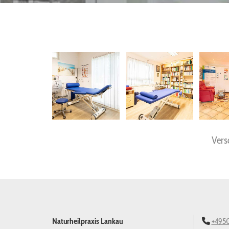
Ver­s
Naturheilpraxis Lankau
+495
