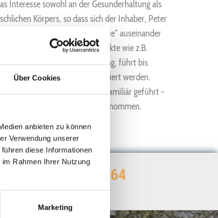
 das Interesse sowohl an der Gesunderhaltung als
hlichen Körpers, so dass sich der Inhaber, Peter
Themen "Rückenleiden/ Anatomie" auseinander
n später noch andere Schwerpunkte wie z.B.
hinzu. Genau diese Entwicklung, führt bis
nzheitlich therapiert und informiert werden.
Über Cookies
 wird auch die Naturheilpraxis familiär geführt -
eichend Zeit für die Anamnese genommen.
 Medien anbieten zu können
hrer Verwendung unserer
 führen diese Informationen
ie im Rahmen Ihrer Nutzung
n
+495021925664

NTAKTFORMULAR
.
Marketing