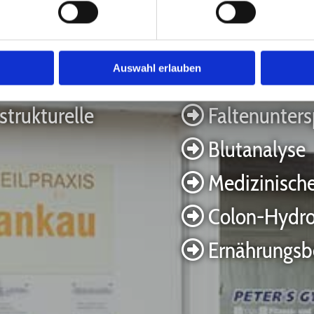
Unsere Leistungen
Auswahl erlauben
strukturelle
Faltenunters

Blutanalyse

Medizinisch

Colon-Hydro

Ernährungsb
