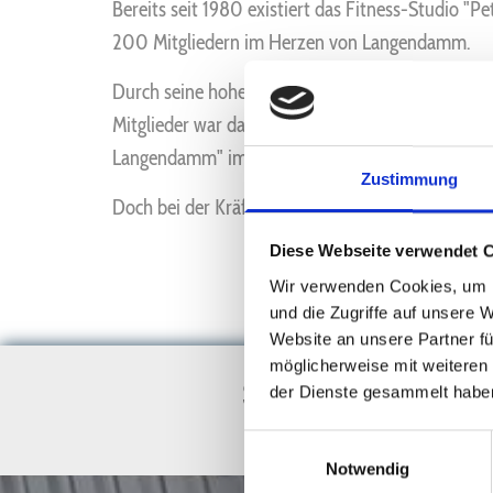
Bereits seit 1980 existiert das Fitness-Studio "P
200 Mitgliedern im Herzen von Langendamm.
Durch seine hohe Einsatzbereitschaft und der gr
Mitglieder war das Studio schon bald auch durc
Langendamm" im Kraftdreikampf über Nienburgs
Zustimmung
Doch bei der Kräftigung des Körpers sollte es nich
Diese Webseite verwendet 
Wir verwenden Cookies, um I
und die Zugriffe auf unsere 
Website an unsere Partner fü
möglicherweise mit weiteren
Sie haben Fragen
der Dienste gesammelt habe
SENDEN SIE U
Einwilligungsauswahl
Notwendig