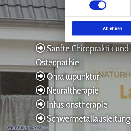
Ablehnen
Sanfte Chiropraktik und 

Osteopathie
Ohrakupunktur

Neuraltherapie

Infusionstherapie

Schwermetallausleitung
