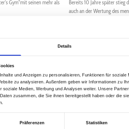
eter's Gym"mit seinen mehr als
Bereits 10 Jahre später stieg
auch an der Wertung des mensc
Lankau, immer mehr mit den 
oßen Motivation seiner
setzte. Im Verlauf kamen dan
h das gegründete "Powerteam
"Ernährung und Immunsystem" 
 Grenzen hinaus bekannt.
heute dazu, dass Patienten ga
Details
t lange bleiben.
Ebenso wie das Fitness-Studio
demnach wird sich auch ausr
Cookies
nhalte und Anzeigen zu personalisieren, Funktionen für soziale
Website zu analysieren. Außerdem geben wir Informationen zu I
r soziale Medien, Werbung und Analysen weiter. Unsere Partner
 Daten zusammen, die Sie ihnen bereitgestellt haben oder die s
 oder Anregungen? Rufen Sie uns a
n.
NS EINE
E-MAIL
, ODER NUTZEN SIE UNSER
KO
Präferenzen
Statistiken