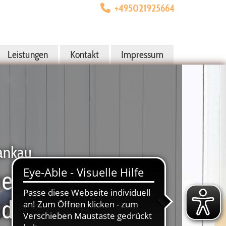
+495021925664

Leistungen
Kontakt
Impressum
Lankau
eilpraxis und
udio in Nienburg