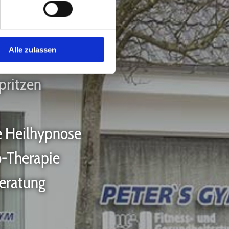
Alle zulassen
pritzen
e Heilhypnose
-Therapie
eratung