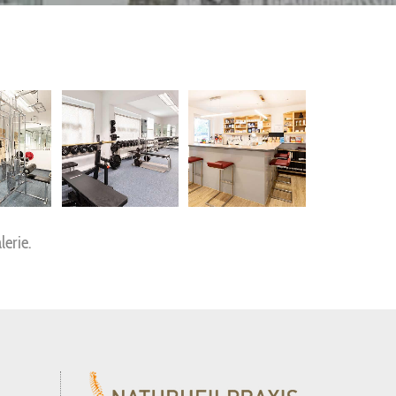
e­rie.