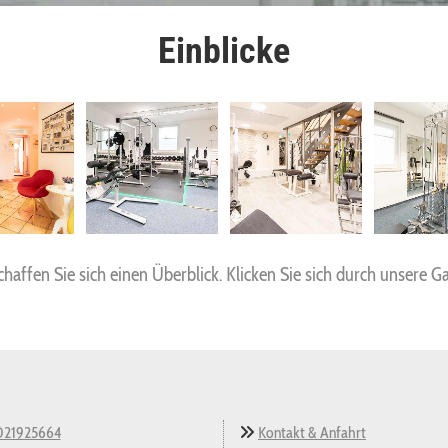
Einblicke
chaf­fen Sie sich einen Über­blick. Kli­cken Sie sich durch un­se­re Ga­l
021925664
Kontakt & Anfahrt
